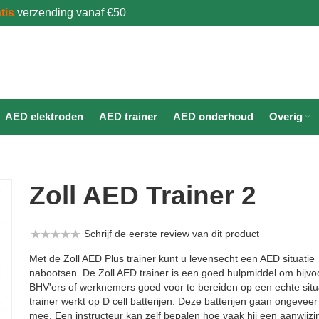
tis
verzending vanaf €50
AED elektroden
AED trainer
AED onderhoud
Overig
Zoll AED Trainer 2
Schrijf de eerste review van dit product
Met de Zoll AED Plus trainer kunt u levensecht een AED situatie
nabootsen. De Zoll AED trainer is een goed hulpmiddel om bijvo
BHV'ers of werknemers goed voor te bereiden op een echte situ
trainer werkt op D cell batterijen. Deze batterijen gaan ongevee
mee. Een instructeur kan zelf bepalen hoe vaak hij een aanwijzin