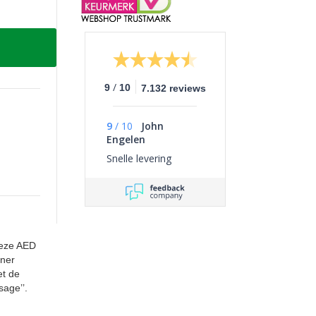
/
9
10
7.132 reviews
9
/
10
John
Engelen
Snelle levering
deze AED
iner
et de
sage’’.