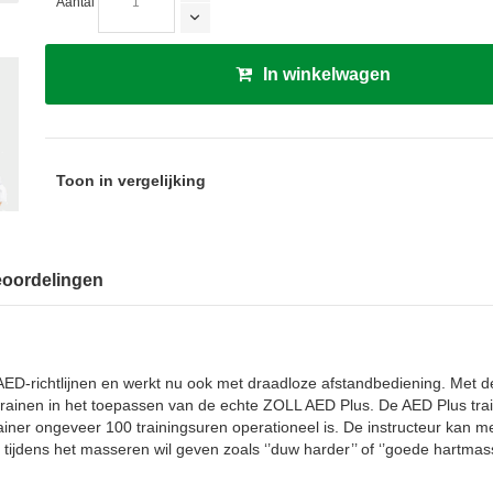
Aantal
In winkelwagen
Toon in vergelijking
oordelingen
AED-richtlijnen en werkt nu ook met draadloze afstandbediening. Met 
trainen in het toepassen van de echte ZOLL AED Plus. De AED Plus tra
trainer ongeveer 100 trainingsuren operationeel is. De instructeur kan m
 tijdens het masseren wil geven zoals ‘’duw harder’’ of ‘’goede hartmas