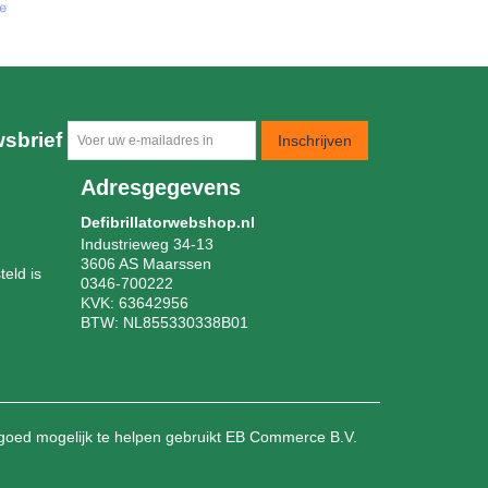
sbrief
Inschrijven
Adresgegevens
Defibrillatorwebshop.nl
Industrieweg 34-13
3606 AS Maarssen
eld is
0346-700222
KVK: 63642956
BTW: NL855330338B01
goed mogelijk te helpen gebruikt EB Commerce B.V.