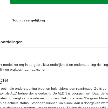
Toon in vergelijking
oordelingen
it model zet erg in op gebruiksvriendelijkheid en ondersteuning richtin
lijk en praktisch aanraakscherm.
gie
u optimale ondersteuning biedt en hulp tijdens een reanimatie. Zo is d
 als AED beheerder is gedacht. De AED 3 is voorzien wifi. Daar de wi
supdates ontvangt van de interne controles. Het zogeheten 'Program Ma
an de actuele status. Storingen kunnen via e-mail aan u doorgeven wor
jen of elektroden moeten worden vervangen. Zo kan de beheerder altijd