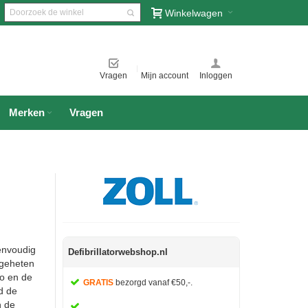
Winkelwagen
Vragen
Mijn account
Inloggen
Merken
Vragen
envoudig
Defibrillatorwebshop.nl
ogeheten
po en de
GRATIS
bezorgd vanaf €50,-.
d de
n de