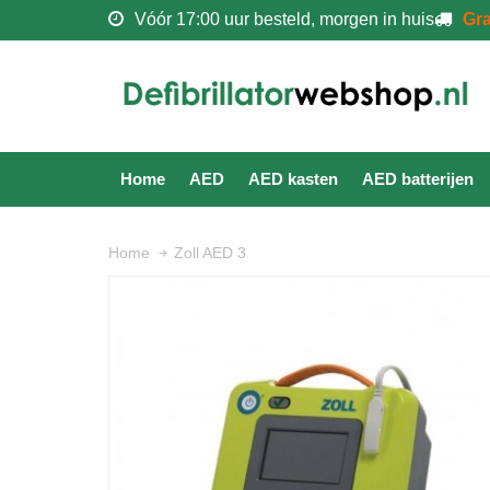
Vóór 17:00 uur besteld, morgen in huis
Gra
Home
AED
AED kasten
AED batterijen
Zoll AED 3
Home