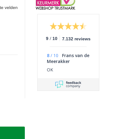
hte velden
/
9
10
7.132 reviews
8
/
10
Frans van de
Meerakker
OK