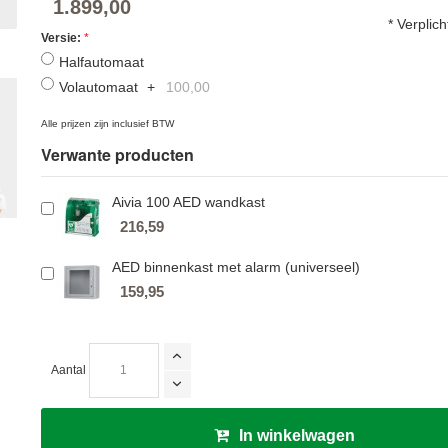
1.899,00
* Verplic
Versie:
Halfautomaat
Volautomaat
+
100,00
Alle prijzen zijn inclusief BTW
Verwante producten
Aivia 100 AED wandkast
216,59
AED binnenkast met alarm (universeel)
159,95
Aantal
In winkelwagen