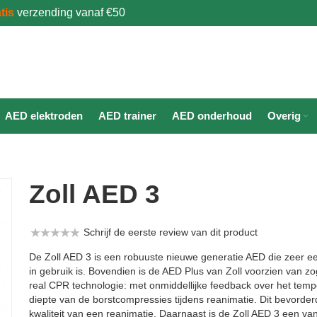
tis
verzending vanaf €50
AED elektroden
AED trainer
AED onderhoud
Overig
Zoll AED 3
Schrijf de eerste review van dit product
De Zoll AED 3 is een robuuste nieuwe generatie AED die zeer e
in gebruik is. Bovendien is de AED Plus van Zoll voorzien van z
real CPR technologie: met onmiddellijke feedback over het tem
diepte van de borstcompressies tijdens reanimatie. Dit bevorder
kwaliteit van een reanimatie. Daarnaast is de Zoll AED 3 een va