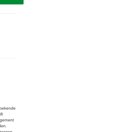
g
e bekende
fi
nagement
den.
 zorgen