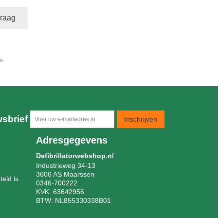
vraag
sbrief
Inschrijven
Adresgegevens
Defibrillatorwebshop.nl
Industrieweg 34-13
3606 AS Maarssen
eld is
0346-700222
KVK: 63642956
BTW: NL855330338B01