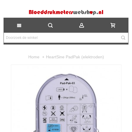
HeartSine PadPak (elektroden)
Home