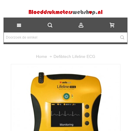
Defibtech Lifeline ECG
Home